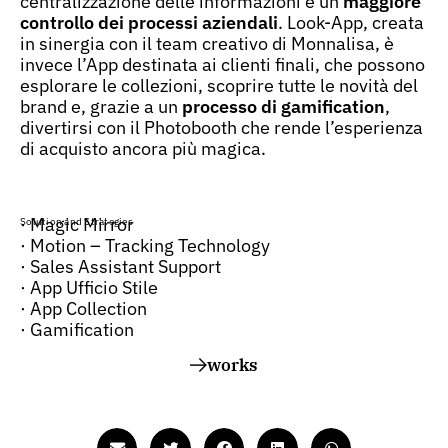
centralizzazione delle informazioni e un
maggiore
controllo dei processi aziendali
. Look-App, creata
in sinergia con il team creativo di Monnalisa, è
invece l’App destinata ai clienti finali, che possono
esplorare le collezioni, scoprire tutte le novità del
brand e, grazie a un
processo di gamification
,
divertirsi con il Photobooth che rende l’esperienza
di acquisto ancora più magica.
· Magic Mirror
Solution and Strategies
· Motion – Tracking Technology
· Sales Assistant Support
· App Ufficio Stile
· App Collection
· Gamification
works