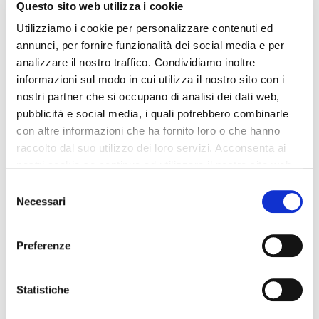
Questo sito web utilizza i cookie
Utilizziamo i cookie per personalizzare contenuti ed
annunci, per fornire funzionalità dei social media e per
analizzare il nostro traffico. Condividiamo inoltre
informazioni sul modo in cui utilizza il nostro sito con i
nostri partner che si occupano di analisi dei dati web,
pubblicità e social media, i quali potrebbero combinarle
con altre informazioni che ha fornito loro o che hanno
raccolto dal suo utilizzo dei loro servizi. Acconsenta ai
nostri cookie se continua ad utilizzare il nostro sito web.
Il focus del progetto è stato la costruzione di un
percorso su misura che esprimesse al meglio
Selezione
l’essenza di Monnalisa costruendo esperienze
Necessari
del
coinvolgenti. A partire dal
Magic Mirror
installato
consenso
nella boutique di via della Spiga a Milano, con
schermo touch sensitive e
motion-tracking
Preferenze
technology
, che permette al cliente dello store
un’interazione coinvolgente con
effetti di realtà
aumentata
. Uno strumento innovativo che facilita
Statistiche
anche il lavoro dei Sales Assistant in negozio