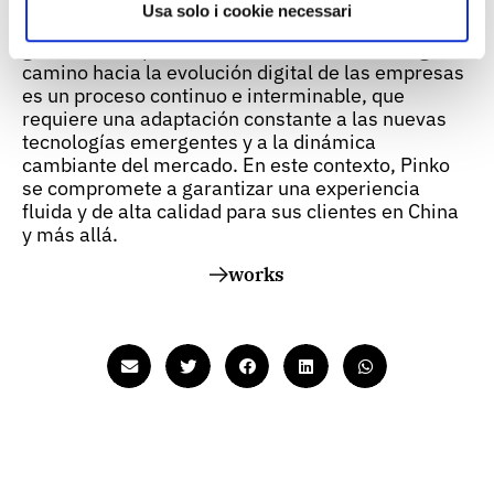
demostrado un éxito notable, con optimizaciones
Usa solo i cookie necessari
porcentuales de dos dígitos de los costes de
gestión de TI para Pinko en China. Sin embargo, el
camino hacia la evolución digital de las empresas
es un proceso continuo e interminable, que
requiere una adaptación constante a las nuevas
tecnologías emergentes y a la dinámica
cambiante del mercado. En este contexto, Pinko
se compromete a garantizar una experiencia
fluida y de alta calidad para sus clientes en China
y más allá.
works