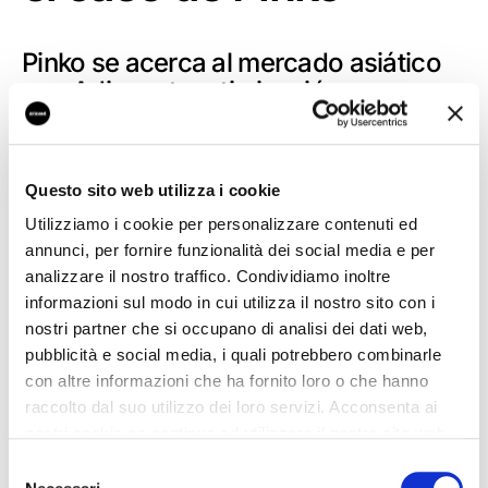
Pinko se acerca al mercado asiático
con Adiacent: optimización
informática y omnicanal en China
Pinko nació a finales de los años ochenta gracias a
la inspiración de Pietro Negra, actual Presidente y
Questo sito web utilizza i cookie
Consejero Delegado
de la empresa, y su esposa
Cristina Rubini. La idea de la marca era responder
Utilizziamo i cookie per personalizzare contenuti ed
a las necesidades de la moda femenina,
annunci, per fornire funzionalità dei social media e per
ofreciendo una interpretación revolucionaria para
analizzare il nostro traffico. Condividiamo inoltre
una mujer que se identifica como independiente,
informazioni sul modo in cui utilizza il nostro sito con i
fuerte y consciente de su feminidad.
nostri partner che si occupano di analisi dei dati web,
pubblicità e social media, i quali potrebbero combinarle
con altre informazioni che ha fornito loro o che hanno
Este posicionamiento contribuyó
raccolto dal suo utilizzo dei loro servizi. Acconsenta ai
significativamente al crecimiento de la marca
nostri cookie se continua ad utilizzare il nostro sito web.
Pinko a escala mundial a lo largo de los años. Pero
en un mercado minorista cada vez más
Selezione