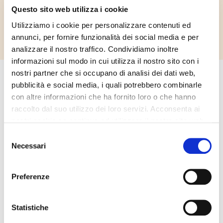
Questo sito web utilizza i cookie
Utilizziamo i cookie per personalizzare contenuti ed
annunci, per fornire funzionalità dei social media e per
analizzare il nostro traffico. Condividiamo inoltre
informazioni sul modo in cui utilizza il nostro sito con i
nostri partner che si occupano di analisi dei dati web,
Iscriviti al nostro nuovo
pubblicità e social media, i quali potrebbero combinarle
entusiasmante webinar
con altre informazioni che ha fornito loro o che hanno
sull'intelligenza artificiale!
raccolto dal suo utilizzo dei loro servizi. Acconsenta ai
Sei pronto a scoprire come l’intelligenza artificiale
nostri cookie se continua ad utilizzare il nostro sito web.
può trasformare il tuo business online? Unisciti al
nostro webinar esclusivo, “
Tutto su misura: AI
Selezione
sales assistant e AI solution configuration
“, dove
Necessari
del
esploreremo le
soluzioni AI avanzate di
consenso
Adiacent
, pensate per ottimizzare l’esperienza
d’acquisto sui siti e-commerce.
Preferenze
Durante questo incontro, ti guideremo
attraverso
casi pratici e approfondimenti
su
Statistiche
come l’AI possa migliorare l’efficienza delle tue