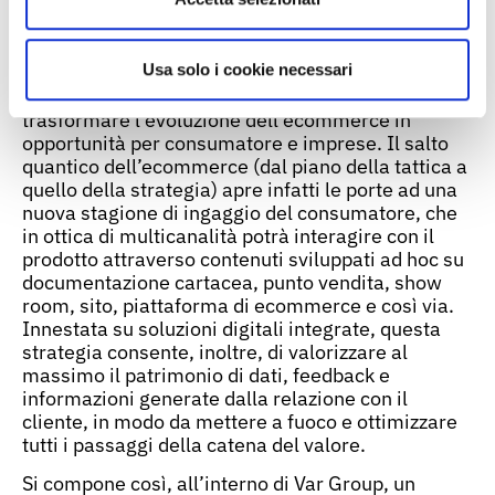
inizio!”, rileva Tommaso Galmacci, CEO Skeeller.
Con l’acquisizione di Skeeller da parte
Usa solo i cookie necessari
di Adiacent e Var Group, si celebra la nascita
dell’unico Hub di competenza in grado di
trasformare l’evoluzione dell’ecommerce in
opportunità per consumatore e imprese. Il salto
quantico dell’ecommerce (dal piano della tattica a
quello della strategia) apre infatti le porte ad una
nuova stagione di ingaggio del consumatore, che
in ottica di multicanalità potrà interagire con il
prodotto attraverso contenuti sviluppati ad hoc su
documentazione cartacea, punto vendita, show
room, sito, piattaforma di ecommerce e così via.
Innestata su soluzioni digitali integrate, questa
strategia consente, inoltre, di valorizzare al
massimo il patrimonio di dati, feedback e
informazioni generate dalla relazione con il
cliente, in modo da mettere a fuoco e ottimizzare
tutti i passaggi della catena del valore.
Si compone così, all’interno di Var Group, un