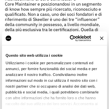
Core Maintainer e posizionandosi in un segmento
di know how sempre più ricercato, riconosciuto e
qualificato. Non a caso, uno dei soci fondatori e di
riferimento di Skeeller è uno dei tre “influencer”
della community in possesso, a livello mondiale,
della più esclusiva tra le certificazioni. Quella di
“Magento Master”nella categoria “Movers”.
“L’ingresso di Skeeller nella famiglia Var Group è
la nostra risposta ad uno dei trend che, in misura
crescente, muoverà l’orientamento del mercato e
Questo sito web utilizza i cookie
della digitalizzazione delle imprese: mi riferisco
all’evoluzione dell’ecommerce da strumento
Utilizziamo i cookie per personalizzare contenuti ed
tattico e ‘stand-alone’ a perno strategico di una
annunci, per fornire funzionalità dei social media e per
piattaforma multicanale, che metta al centro la
analizzare il nostro traffico. Condividiamo inoltre
customer experience. Da oggi, siamo in grado di
informazioni sul modo in cui utilizza il nostro sito con i
consegnare alle aziende italiane – e al Made
nostri partner che si occupano di analisi dei dati web,
in Italy in particolare – soluzioni disegnate sulle
pubblicità e social media, i quali potrebbero combinarle
proprie esigenze specifiche e capaci di generare
con altre informazioni che ha fornito loro o che hanno
valore in maniera circolare: dall’ecommerce al
negozio fisico, dal sito alla gestione delle
raccolto dal suo utilizzo dei loro servizi. Acconsenta ai