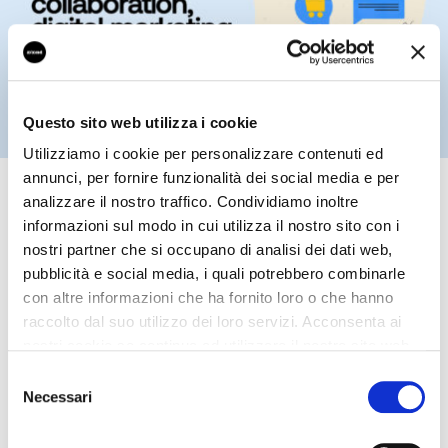
Questo sito web utilizza i cookie
Utilizziamo i cookie per personalizzare contenuti ed
annunci, per fornire funzionalità dei social media e per
Prove Tecniche di Futuro: il
analizzare il nostro traffico. Condividiamo inoltre
progetto per la formazione
informazioni sul modo in cui utilizza il nostro sito con i
nostri partner che si occupano di analisi dei dati web,
digitale entra nel vivo
pubblicità e social media, i quali potrebbero combinarle
con altre informazioni che ha fornito loro o che hanno
Prosegue la collaborazione tra Adiacent e Co&So,
raccolto dal suo utilizzo dei loro servizi. Acconsenta ai
il consorzio di cooperative sociali impegnato nello
nostri cookie se continua ad utilizzare il nostro sito web.
sviluppo di servizi per le comunità e il welfare
territoriale. Il progetto “Prove Tecniche di Futuro”,
Selezione
avviato con l’obiettivo di rafforzare le competenze
Necessari
del
digitali e le life/soft skills degli operatori del Terzo
consenso
Settore, ha già visto la partecipazione attiva di