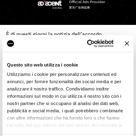
È di questi giorni la notizia dell’accordo
tra Adiacent China, la nostra azienda con sede a
Shanghai, e
Bytedance
, società cinese
proprietaria di
Tik Tok, Douyin
e molte altre
piattaforme.
Questo sito web utilizza i cookie
Un nome importante, basti pensare
Utilizziamo i cookie per personalizzare contenuti ed
che sia
Tik Tok
che
Douyin
– rispettivamente la
annunci, per fornire funzionalità dei social media e per
versione internazionale e cinese
della piattaforma di short video – sono
le app più
analizzare il nostro traffico. Condividiamo inoltre
scaricate
nei rispettivi mercati e hanno conosciuto
informazioni sul modo in cui utilizza il nostro sito con i
negli ultimi mesi una crescita impressionante. Ed
nostri partner che si occupano di analisi dei dati web,
è proprio per l’ampia diffusione che le aziende
pubblicità e social media, i quali potrebbero combinarle
hanno iniziato a investire nella piattaforma
con altre informazioni che ha fornito loro o che hanno
cercando di accaparrarsi spazi adeguati.
raccolto dal suo utilizzo dei loro servizi. Acconsenta ai
Ma come funziona Douyin? E cosa permette di
nostri cookie se continua ad utilizzare il nostro sito web.