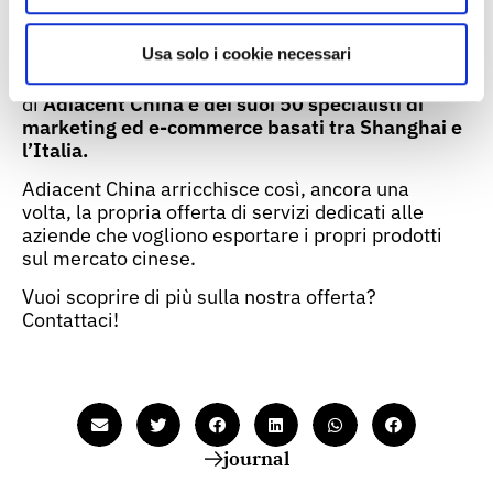
La partnership offre un’opportunità particolare per
Usa solo i cookie necessari
lo sviluppo dei marchi italiani in Cina e
su Douyin, grazie anche all’esperienza
di
Adiacent China e dei suoi 50 specialisti di
marketing ed e-commerce basati tra Shanghai e
l’Italia.
Adiacent China arricchisce così, ancora una
volta, la propria offerta di servizi dedicati alle
aziende che vogliono esportare i propri prodotti
sul mercato cinese.
Vuoi scoprire di più sulla nostra offerta?
Contattaci!
journal