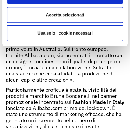
Bianchi, Responsabile Commerciale – l’occasione
per l’azienda di ampliare la propria gamma anche
agli accessori. Inoltre, dopo la realizzazione di
Accetta selezionati
alcuni prototipi per una designer australiana,
abbiamo avviato una produzione di capi private
label che aprirebbe interessanti collaborazioni in
Usa solo i cookie necessari
aree di mercato inesplorate: è proprio grazie ad
Alibaba.com, infatti, che l’azienda esporta per la
prima volta in Australia. Sul fronte europeo,
tramite Alibaba.com, siamo entrati in contatto con
un designer londinese con il quale, dopo un primo
ordine, è iniziata una collaborazione. Si tratta di
una start-up che ci ha affidato la produzione di
alcuni capi e altre creazioni».
Particolarmente proficua è stata la visibilità dei
prodotti a marchio Bruna Bondanelli nel banner
promozionale incentrato sul
Fashion Made in Italy
lanciato da Alibaba.com prima del lockdown. È
stato uno strumento di marketing efficace, che ha
generato un incremento nel numero di
visualizzazioni, click e richieste ricevute.