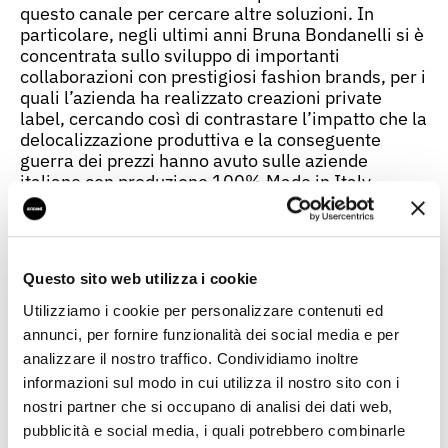
questo canale per cercare altre soluzioni. In
particolare, negli ultimi anni Bruna Bondanelli si è
concentrata sullo sviluppo di importanti
collaborazioni con prestigiosi fashion brands, per i
quali l’azienda ha realizzato creazioni private
label, cercando così di contrastare l’impatto che la
delocalizzazione produttiva e la conseguente
guerra dei prezzi hanno avuto sulle aziende
italiane con produzione 100% Made in Italy.
Consigliata dall’istituto bancario di fiducia, la
soluzione Easy Export di UniCredit ha significato
per l’azienda tornare sulla scena internazionale
con il proprio marchio e mettere a frutto le
Questo sito web utilizza i cookie
esperienze consolidate nell’export, tramite un
Utilizziamo i cookie per personalizzare contenuti ed
nuovo approccio e una nuova strategia: i
annunci, per fornire funzionalità dei social media e per
Marketplace e, in particolare, Alibaba.com.
analizzare il nostro traffico. Condividiamo inoltre
L’obiettivo? Proporsi a un’ampia platea di possibili
informazioni sul modo in cui utilizza il nostro sito con i
compratori abbattendo i costi delle tradizionali
fiere internazionali. Una scelta che si è rivelata
nostri partner che si occupano di analisi dei dati web,
vincente specialmente in questo anno di
pubblicità e social media, i quali potrebbero combinarle