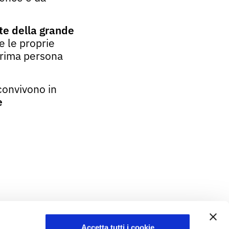
rte della grande
e le proprie
prima persona
convivono in
e
Accetta tutti i cookie