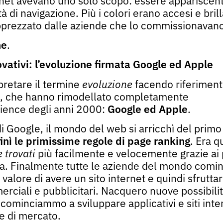
ernet avevano uno solo scopo: essere appariscenti
tà di navigazione. Più i colori erano accesi e brilla
 apprezzato dalle aziende che lo commissionava
ne
.
ovativi: l’evoluzione firmata
Google ed Apple
retare il termine
evoluzione
facendo riferiment
i, che hanno rimodellato completamente
rience degli anni 2000:
Google ed Apple
.
di Google, il mondo del web si arricchì del prim
inì le primissime regole di page ranking
. Era q
 trovati
più facilmente e velocemente grazie ai 
ca. Finalmente tutte le aziende del mondo comi
valore di avere un sito internet e quindi sfrutta
rciali e pubblicitari. Nacquero nuove possibilit
cominciammo a sviluppare applicativi e siti inte
re di mercato.