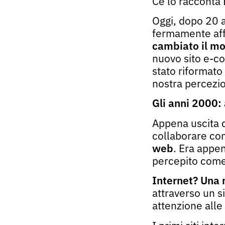
Ce lo racconta 
Oggi, dopo 20 
fermamente af
cambiato il mo
nuovo sito e-co
stato riformato 
nostra percezi
Gli anni 2000:
Appena uscita 
collaborare con
web
. Era appen
percepito come
Internet
? U
na 
attraverso un s
attenzione alle