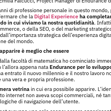
Emilia Falcucci, Project Manager di Endurance 
anni di professione personale in questo mondo,
fermare che la
Digital Experience
ha completa
do in cui viviamo la nostra quotidianità
. Infatt
mmerce, o della SEO, o del marketing strategico
dall’importanza strategica dell’esperienza digita
one del mondo.
 apparire è meglio che essere
dalla facoltà di matematica ho cominciato imme
 l’allora appena nata
Endurance per lo
svilupp
a entrato il nuovo millennio e il nostro lavoro 
 una vera e propria professione.
mera vetrina
in cui era possibile apparire. L’iden
ito internet non aveva scopi commerciali, né t
 logiche di navigazione dell’utente.