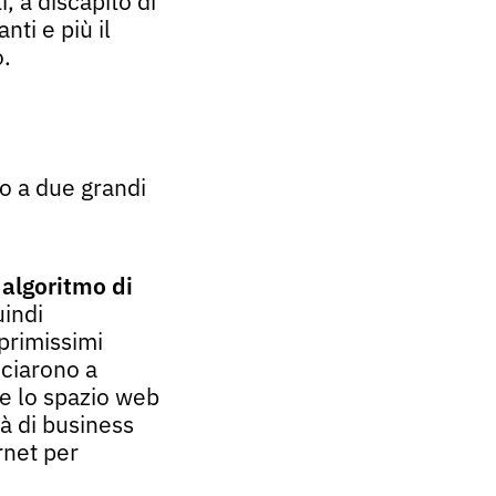
, a discapito di
nti e più il
no.
o a
due grandi
o
algoritmo di
uindi
primissimi
nciarono a
re lo spazio web
à di business
rnet per