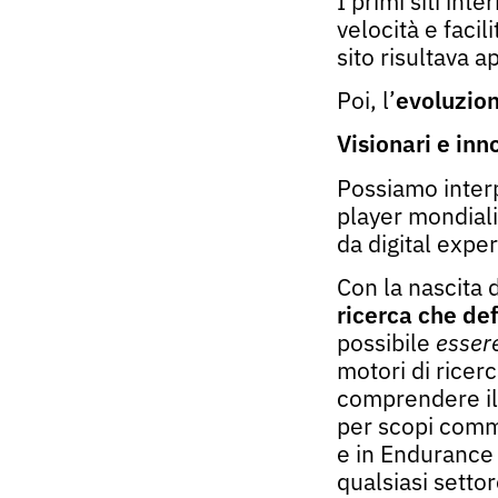
I primi siti int
velocità e facili
sito risultava
Poi, l’
evoluzio
Visionari e inn
Possiamo interp
player mondial
da digital expe
Con la nascita 
ricerca che def
possibile
essere
motori di ricer
comprendere il 
per scopi comme
e in Endurance 
qualsiasi setto