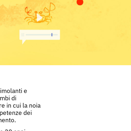
timolanti e
mbi di
e in cui la noia
mpetenze dei
amento.