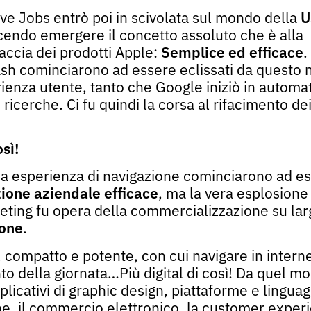
teve Jobs entrò poi in scivolata sul mondo della
U
acendo emergere il concetto assoluto che è alla
faccia dei prodotti Apple:
Semplice ed efficace
.
lash cominciarono ad essere eclissati da questo
ienza utente, tanto che Google iniziò in automa
 ricerche. Ci fu quindi la corsa al rifacimento dei 
sì!
ua esperienza di navigazione cominciarono ad es
one aziendale efficace
, ma la vera esplosione
keting fu opera della commercializzazione su lar
one
.
compatto e potente, con cui navigare in internet
 della giornata…Più digital di così! Da quel m
licativi di graphic design, piattaforme e linguag
, il commercio elettronico, la customer exper