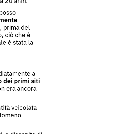
da 20 anni.
 posso
mente
i, prima del
, ciò che è
le è stata la
diatamente a
o d
e
i
primi
siti
non era ancora
tità veicolata
antomeno