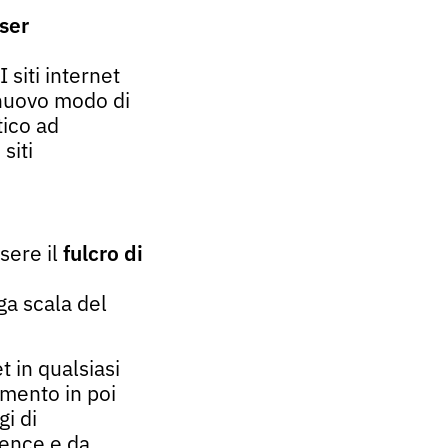
ser
 I siti internet
 nuovo modo di
tico ad
siti
sere il
fulcro di
ga scala del
 in qualsiasi
omento in poi
gi di
ience e da