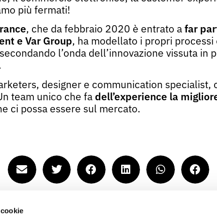
iamo più fermati!
rance
, che da febbraio 2020 è entrato a
far pa
ent
e
Var
Group
, ha modellato i propri processi 
econdando l’onda dell’innovazione vissuta in 
i.
arketers, designer e communication specialist, 
 Un team unico che fa
dell’experience
la miglior
e ci possa essere sul mercato.
journal
 cookie