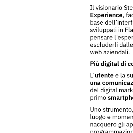
Il visionario S
Experience
, f
base dell’inter
sviluppati in F
pensare l’esper
escluderli dalle
web aziendali.
Più
digital
di co
L’
utente
e la s
una comunicazi
del digital mar
primo
smartph
Uno strumento, 
luogo e momento
nacquero gli app
programmazione