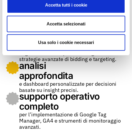
strategica
Accetta tutti i cookie
basata su dati e obiettivi concreti.
ottimizzazione continua
Accetta selezionati
delle campagne con AI e machine learning.
maggiore
efficienza
Usa solo i cookie necessari
degli investimenti pubblicitari grazie a
strategie avanzate di bidding e targeting.
analisi
approfondita
e dashboard personalizzate per decisioni
basate su insight precisi.
supporto operativo
completo
per l’implementazione di Google Tag
Manager, GA4 e strumenti di monitoraggio
avanzati.