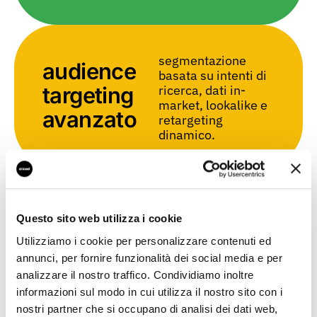
segmentazione
audience
basata su intenti di
ricerca, dati in-
targeting
market, lookalike e
avanzato
retargeting
dinamico.
strategie integrate
integrazione
tra Google Search,
Questo sito web utilizza i cookie
Display, Shopping e
cross-
Utilizziamo i cookie per personalizzare contenuti ed
YouTube per un
channel
annunci, per fornire funzionalità dei social media e per
impatto multicanale
e scalabile.
analizzare il nostro traffico. Condividiamo inoltre
informazioni sul modo in cui utilizza il nostro sito con i
nostri partner che si occupano di analisi dei dati web,