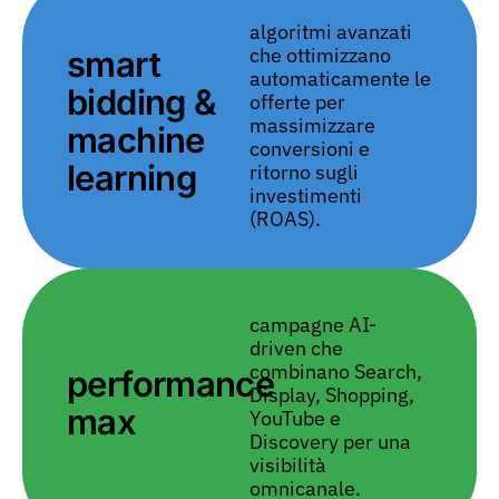
algoritmi avanzati
che ottimizzano
smart
automaticamente le
bidding &
offerte per
massimizzare
machine
conversioni e
learning
ritorno sugli
investimenti
(ROAS).
campagne AI-
driven che
combinano Search,
performance
Display, Shopping,
max
YouTube e
Discovery per una
visibilità
omnicanale.