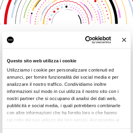
Il
19 e 20 maggio
saremo alla
AI Week
2026
, uno degli appuntamenti europei più
rilevanti dedicati all’intelligenza artificiale
applicata al business, in programma a Milano
Questo sito web utilizza i cookie
Rho Fiera.
Utilizziamo i cookie per personalizzare contenuti ed
Ti aspettiamo allo
stand 48
per scoprire il
annunci, per fornire funzionalità dei social media e per
concept che racconta il nostro modo di
analizzare il nostro traffico. Condividiamo inoltre
guardare all’innovazione: From platform to
informazioni sul modo in cui utilizza il nostro sito con i
purpose, dalla piattaforma all’intenzione,
nostri partner che si occupano di analisi dei dati web,
dalla tecnologia al valore. Perché oggi
strumenti, automazioni e modelli evoluti
pubblicità e social media, i quali potrebbero combinarle
rappresentano solo una parte dell’equazione:
con altre informazioni che ha fornito loro o che hanno
la vera differenza sta nella capacità di
raccolto dal suo utilizzo dei loro servizi. Acconsenta ai
costruire processi, esperienze e strategie
nostri cookie se continua ad utilizzare il nostro sito web.
guidate da una direzione chiara
, sostenibile