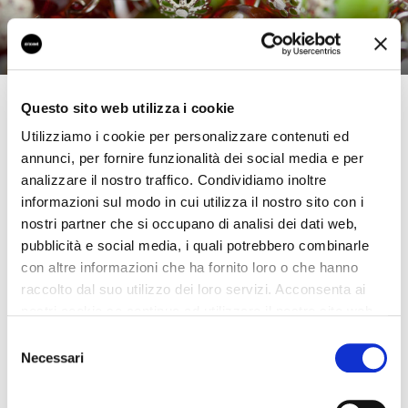
Importanti risultati per l’azienda che ha deciso di
Questo sito web utilizza i cookie
affidarsi a Easy Export per dare visibilità ai propri
Utilizziamo i cookie per personalizzare contenuti ed
prodotti in vetro di Murano.
annunci, per fornire funzionalità dei social media e per
Il vetro di Murano, uno dei simboli del Made in
analizzare il nostro traffico. Condividiamo inoltre
Italy, sbarca sull’e-commerce B2B più grande del
informazioni sul modo in cui utilizza il nostro sito con i
mondo.
nostri partner che si occupano di analisi dei dati web,
Il vetro di murano lavorato a mano è il tesoro
pubblicità e social media, i quali potrebbero combinarle
prezioso che Egitor ha scelto di portare nel mondo
con altre informazioni che ha fornito loro o che hanno
grazie ad Easy Export di UniCredit.
raccolto dal suo utilizzo dei loro servizi. Acconsenta ai
Aderire ad Alibaba.com per questa azienda ha
nostri cookie se continua ad utilizzare il nostro sito web.
rappresentato l’opportunità di ampliare il proprio
Selezione
mercato all’estero, acquisendo nuovi contatti e
Necessari
del
potenziali clienti. Adiacent experience by Var
consenso
Group ha supportato in modo costante l’azienda