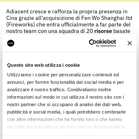
Adiacent cresce e rafforza la propria presenza in
Cina grazie all’acquisizione di Fen Wo Shanghai ltd
(Fireworks) che entra ufficialmente a far parte del
nostro team con una squadra di 20
risorse
basate
a Shanghai.
Fireworks offre servizi di
digital marketing
e
supporto IT alle aziende italiane e internazionali
che operano sul mercato cinese. Presente a
Questo sito web utilizza i cookie
Shanghai dal 2013, Fireworks possiede Sparkle,
un tool brevettato per social CRM e social
Utilizziamo i cookie per personalizzare contenuti ed
commerce per la Cina ed è certificata come
High-
annunci, per fornire funzionalità dei social media e per
Tech Enterprise
dal governo di Shanghai.
analizzare il nostro traffico. Condividiamo inoltre
informazioni sul modo in cui utilizza il nostro sito con i
Con questa acquisizione Adiacent rafforza il
proprio
posizionamento sul mercato cinese
e
nostri partner che si occupano di analisi dei dati web,
punta a diventare un riferimento per le aziende
pubblicità e social media, i quali potrebbero combinarle
che vogliono espandere la propria presenza in
con altre informazioni che ha fornito loro o che hanno
Cina attraverso una strategia digitale di successo.
raccolto dal suo utilizzo dei loro servizi. Acconsenta ai
Già presente in Cina con la propria
sede di
nostri cookie se continua ad utilizzare il nostro sito web.
Shanghai
, Adiacent ha sviluppato infatti un’offerta