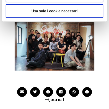
prossimi anni”, ha dichiarato Paola Castellacci,
CEO di Adiacent.
Usa solo i cookie necessari
Benvenuti! 欢迎光临
journal